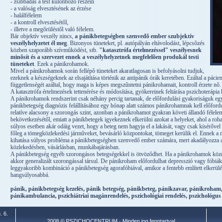
- zsibbadás a test különböző részein
- a valóság elvesztésének az érzése
- halálfélelem
- a kontroll elvesztésétől,
- illetve a megőrüléstől való félelem.
Bár objektív veszély nincs,
a pánikbetegségben szenvedõ ember szubjektív
veszélyhelyzetet él meg
. Bizonyos tüneteket, pl. autópályán eltávolodást, lépcsõzés
közben szaporább szívmûködést, stb.
"katasztrófa értelmezéssel" veszélyesnek
minõsít és a szervezet ennek a veszélyhelyzetnek megfelelõen produkál testi
tüneteket
. Ezek a pánikrohamok.
Mivel a pánikrohamok során fellépõ tüneteket akaratlagosan is befolyásolni tudjuk,
ezeknek a készségeknek az elsajátítása történik az antipánik órák keretében. Ezáltal a pácie
függetlenségét azáltal, hogy maga is képes megszûntetni pánikrohamait, kontroll érzete nõ.
A katasztrófa értelmezések tettenérése és módosítása, gyökereinek feltárása pszichoterápia 
A pánikrohamok rendszerint csak néhány percig tartanak, de előfordulási gyakoriságuk eg
pánikbetegség diagnózis felállításához egy hónap alatt számos pánikrohamnak kell előford
relatíve alacsony a szorongás szint, azonban a pánikrohamot gyakran követi állandó félel
bekövetkezésétől, emiatt a pánikbetegek igyekeznek elkerülni azokat a helyeket, ahol a ro
súlyos esetben akár odáig vezet, hogy a beteg nem hagyja el a lakását, vagy csak kisérőv
főleg a tömegközlekedési járműveket, bevásárló központokat, tömeget kerülik el. Ennek a 
kihatása súlyos probléma a pánikbetegségben szenvedő ember számára, mert akadályozza a
közlekedésben, vásárlásban, munkábajárásban.
A pánikbetegség egyéb szorongásos betegségekkel is ötvöződhet. Ha a pánikrohamok közöt
akkor generalizált szorongással társul. De pánikroham előfordulhat depresszió vagy fóbiák 
leggyakoribb kombináció a pánikbetegség agorafóbiával, amikor a fentebb említett elkerülé
hangsúlyosabbá.
pánik, pánikbetegség kezelés, pánik betegség, pánikbeteg, pánikzavar, pánikroham, 
pánikambulancia, pszichiátriai magánrendelés, pszichológiai rendelés, pszichológus
. 6.
2008 © PSZICHOCENTRUM · Minden jog fenntartva!