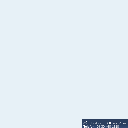
Cím:
Budapest, XIII. ker. Véső u
Telefon:
06-30-460-1510