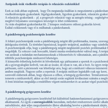
Antipánik órák viselkedés terápiás és relaxációs eszközökkel
Ezek az órák abban segítenek, hogy Ön megtanulja önállóan is megszüntetni a pánikrohamo
viselkedésterápiás gyakorlatok: légzõgyakorlatok, figyelem gyakorlatok, relaxációs gyakor
A relaxációs gyakorlatok - pl. a progreszív relaxáció vagy az autogén tréning - segítségév
meglévő folyamatos szorongásos készséget is lehet csökkenteni.
Az órán elsajátított gyakorlatokat kb. 2 hónapos rendszeres otthoni gyakorlás követi.
Ezáltal csökkennek vagy el is múlhatnak a pánikrohamok.
A pánikbetegség pszichoterápiás kezelése
A feltáró pszichoterápiák során a pánikbetegség mögött álló problematika, trauma, szoron
átdolgozása történik. Ez történhet hipnózissal, kognitív terápiával, analitikus vagy szimbólu
A pszichoterápiák célja, hogy a pánikbetegség mögött meghúzódó pszichés problematikát fe
megoldják. Ez sokszor csak hosszabb, kitartó munka eredményeként valósul meg. A terá
van azoknak a tudattalan mechanizmusoknak a felismerésén és változtatásán, ami a pánikbet
többféle pszichoterápiás módszerrel lehetséges.
A könnyebb érthetőség kedvéért itt felvethetünk egy párhuzamot a sportok és a pszichoter
aki a gyorsgyaloglást kedveli, van aki az úszást, de olyan is van, aki a focit. Az egyes teráp
párhuzam, ezért a páciensnek van lehetősége arra, hogy azt a módszert válassza önismereti 
amiben megbízik. Nagyon széles a repertoár. A terápiás módszer leginkább csak egy keret,
szenvedő embernek abban, hogy eljusson a célhoz, a betegség gyökereihez. Természetesen,
ismerete a módszerekről, akkor az első interjú során segítünk kiválasztani számára a megfe
A fenti leírásban megtalálja a rendelőben végzett módszereket és az azokat végző pszicholó
A pánikbetegség gyógyszeres kezelése
A pánikbetegség gyógyszeres kezelésénél két különböző hatásmechanizmusú gyógyszercso
alkalmazunk. Az egyik a
szorongásoldók
használata, melyeket rendszeresen szedve alkal
mérséklésére, akár teljes megszűntetésére illetve alkalmilag bevéve a pánikrohamok idején,