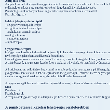
Antipánik órák
:
Antipánik technikák elsajátítása egyéni terápia formájában. Célja a relaxációs készség kife
oldásának elsajátítása. Az egyéni reakcióktól függően néhány alkalom javasolt.
Pszichológusaink néhány hét alatt segítenek elsajátítani az antipánik technikákat.
Pszichológusok
Feltáró jellegû egyéni terápiák:
– szupportív (támogató) terápia
– kognitív- és viselkedésterápia
– analitikusan orientált terápia
– autogén tréning
– szimbólumterápia
– hipnoterápia
Gyógyszeres terápia:
Gyógyszeres kezelés elindítását akkor javasoljuk, ha a pánikbetegség tünetei kifejezetten 
tevékenységet jelentősen akadályozzák, beszûkítik.
Ha csak gyógyszeres kezelésben részesül a páciens, a kontroll vizsgálatok havi, kéthavi gy
A pánikbetegség gyógyszeres kezelésében a szakmai irányelveknek megfelelő gyógyszeres 
A Pszichocentrum célkitűzése, hogy minél teljesebb gyógyuláshoz segítse a pánikbetegségg
gyógyszeres kezelést csak a lehető legrövidebb ideig javasoljuk, mellette, illetve helyette 
ajánlunk az egyéni tünetek és az egyéni teherbírás figyelembevételével.
Az egyes kollégák bemutatkozásaiban tájékozódhat arról, milyen módszerrel dolgoznak a 
terén.
Pszichiáterek
Pszichológusok
A terápiás órák gyakorisága és a terápia teljes hossza a pánik tünetek és a célkitűzés függ
A pánikbetegség kezelési lehetõségei részletesebben