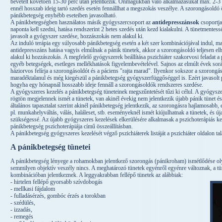
bevételt követően 15-30 perc után jelentkezik. Önmagukban való alkalmazásukat max. 2-3 
ennél hosszab ideig tartó szedés esetén fennállhat a megszokás veszélye. A szorongásold
pánikbetegség enyhébb eseteiben javasolható.
A pánikbetegségben használatos másik gyógyszercsoport az
antidepresszáns
ok
csoportja
naponta kell szedni, hatása rendszerint 2 hetes szedés után kezd kialakulni. A tünetmente
javasolt a gyógyszer szedése, hozzászokás nem alakul ki.
Az induló terápia egy súlyosabb pánikbetegség esetén a két szer kombinációjával indul, ma
antidepresszáns hatása vagyis elmúlnak a pánik tünetek, akkor a szorongásoldó teljesen el
alakul ki hozzászokás. A megfelelő gyógyszerek beállítása pszichiáter szakorvosi feladat a
egyéb betegségek, esetleges mellékhatások figyelembevételével. Sajnos az elmúlt évek sorá
háziorvos felírja a szorongásoldót és a páciens "rajta marad". Ilyenkor sokszor a szorong
maradéktalanul és még kiegészül a pánikbetegség gyógyszerfüggőséggel is. Ezért javasolt p
hogyha egy hónapnál hosszabb ideje fennáll a szorongásoldók rendszeres szedése.
A gyógyszeres kezelés a pánikbetegség tüneteinek megszűntetését tűzi ki célul. A gyógysze
rögtön megjelennek ismét a tünetek, van akinél évekig nem jelentkezik újabb pánik tünet é
általános tapasztalat szerint akinél pánikbetegség jelentkezik, az szorongásra hajlamosabb, 
pl. munkahelyváltás, válás, haláleset, stb. eseményeknél ismét kiújulhatnak a tünetek, és ú
szükségessé. Az újabb gyógyszeres kezelések elkerülésére alkalmasak a pszichoterápiás kez
pánikbetegség pszichoterápiája című összeállításban.
A pánikbetegség gyógyszeres kezelését végző pszichiáterek listáját a pszichiáter oldalon tal
A pánikbetegség tünetei
A pánikbetegség lényege a rohamokban jelentkező szorongás (pánikroham) ismétlődése ol
semmilyen objektív veszély nincs. A meghatározó tünetek egyénről egyénre változnak, a tü
kombinációban jelentkeznek. A leggyakrabban fellépő tünetek az alábbiak:
- hirtelen fellépő gyorsabb szívdobogás
- mellkasi fájdalom
- fulladásérzés, gombóc érzés a torokban
- szédülés,
- izzadás,
- remegés