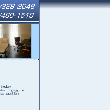
 kezelése.
ódszerrel, gyógyszeres
szer megajánlása,