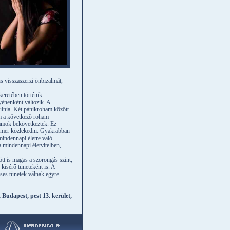
ns visszaszerzi önbizalmát,
keretében történik.
yénenként változik. A
ulnia. Két pánikroham között
em a következő roham
hamok bekövetkeztek. Ez
el mer közlekedni. Gyakrabban
mindennapi életre való
 mindennapi életvitelben,
t is magas a szorongás szint,
kisérő tüneteként is. A
ses tünetek válnak egyre
Budapest, pest 13. kerület,